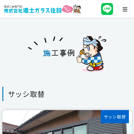
ホーム
会社案内
施
工事例
最新チラシ・キャンペーン・補助金
事業紹介
サッシ取替
施工事例
ブログ
サッシ取替
スタッフ紹介