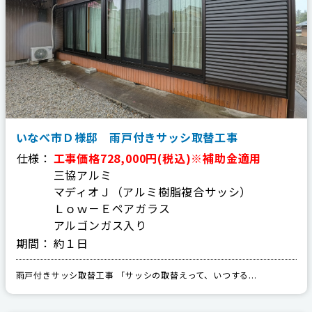
お見積り・お問い合わせ
個人情報保護方針
サイトマップ
いなべ市Ｄ様邸 雨戸付きサッシ取替工事
代表電話
059-324-3068
仕様：
工事価格728,000円(税込)※補助金適用
三協アルミ
マディオＪ（アルミ樹脂複合サッシ）
三泗エリア直通
Ｌｏｗ－Ｅペアガラス
059-324-3068
アルゴンガス入り
期間：
約１日
桑員エリア直通
059-315-4714
雨戸付きサッシ取替工事 「サッシの取替えって、いつする...
FAX