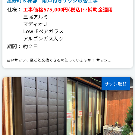
菰野町Ｓ様邸 雨戸付きサッシ取替工事
仕様：
工事価格575,000円(税込)※補助金適用
三協アルミ
マディオＪ
Low-Eペアガラス
アルゴンガス入り
期間：
約２日
古いサッシ、窓ごと交換できるの知っていますか？ サッシ...
サッシ取替