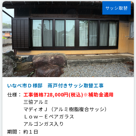
059-324-2941
サッシ取替
電話受付：9：00〜17：00
定休日：日曜・祝日
いなべ市Ｄ様邸 雨戸付きサッシ取替工事
仕様：
工事価格728,000円(税込)※補助金適用
三協アルミ
マディオＪ（アルミ樹脂複合サッシ）
Ｌｏｗ－Ｅペアガラス
アルゴンガス入り
期間：
約１日