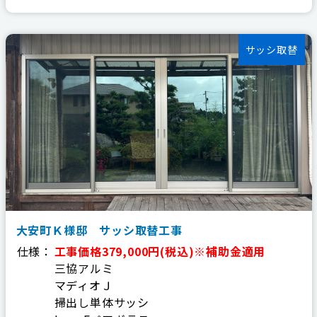
サッシ取替
大安町Ｋ様邸 サッシ取替工事
仕様：
工事価格379,000円(税込)※補助金適用
三協アルミ
マディオＪ
掃出し単体サッシ