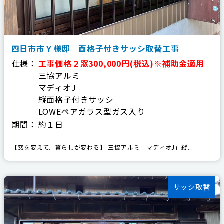
四日市市Ｙ様邸 面格子付きサッシ取替工事
仕様：
工事価格２窓300,000円(税込)※補助金適用
三協アルミ
マディオJ
縦面格子付きサッシ
LOWEペアガラス型ガス入り
期間：
約１日
【窓を変えて、暮らしが変わる】 三協アルミ「マディオJ」縦...
サッシ取替