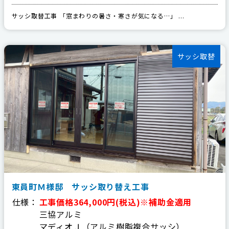
サッシ取替工事 「窓まわりの暑さ・寒さが気になる…」 ...
サッシ取替
東員町Ｍ様邸 サッシ取り替え工事
仕様：
工事価格364,000円(税込)※補助金適用
三協アルミ
マディオＪ（アルミ樹脂複合サッシ）