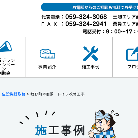
新チラシ
ャンペー
事業紹介
施工事例
ブロ
ン
補助金
>
住設機器取替
>
菰野町M様邸 トイレ改修工事
施
工事例