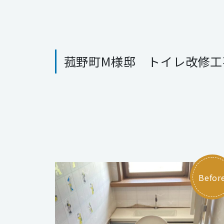
菰野町M様邸 トイレ改修工
Befor