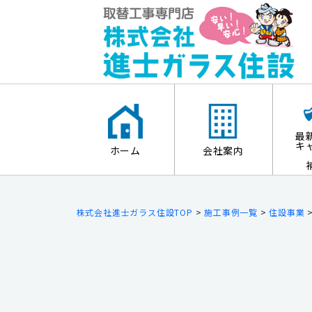
最
キ
ホーム
会社案内
株式会社進士ガラス住設TOP
>
施工事例一覧
>
住設事業