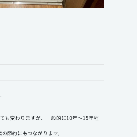
た。
！
も変わりますが、一般的に10年〜15年程
代の節約にもつながります。