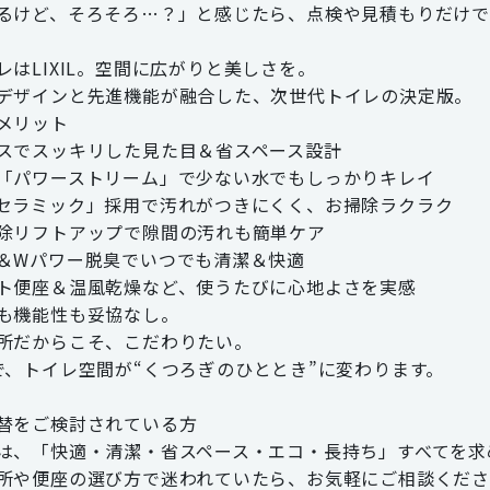
るけど、そろそろ…？」と感じたら、点検や見積もりだけ
レはLIXIL。空間に広がりと美しさを。
デザインと先進機能が融合した、次世代トイレの決定版。
メリット
スでスッキリした見た目＆省スペース設計
「パワーストリーム」で少ない水でもしっかりキレイ
セラミック」採用で汚れがつきにくく、お掃除ラクラク
除リフトアップで隙間の汚れも簡単ケア
＆Wパワー脱臭でいつでも清潔＆快適
ト便座＆温風乾燥など、使うたびに心地よさを実感
も機能性も妥協なし。
所だからこそ、こだわりたい。
で、トイレ空間が“くつろぎのひととき”に変わります。
替をご検討されている方
は、「快適・清潔・省スペース・エコ・長持ち」すべてを求
所や便座の選び方で迷われていたら、お気軽にご相談くだ