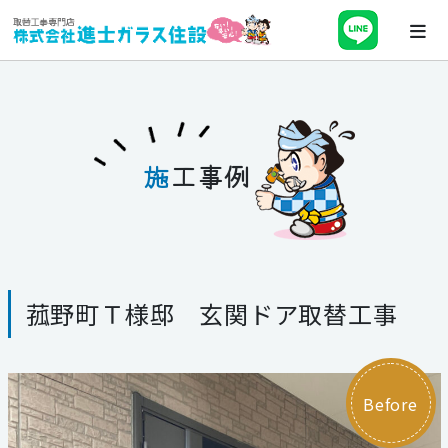
ホーム
会社案内
施
工事例
最新チラシ・キャンペーン・補助金
事業紹介
菰野町Ｔ様邸 玄関ドア取替工事
施工事例
ブログ
Before
スタッフ紹介