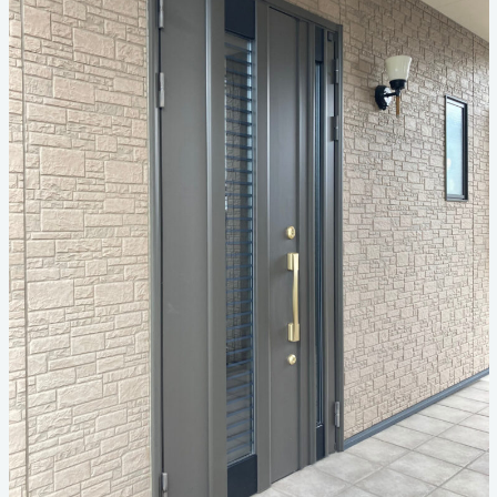
お見積り・お問い合わせ
個人情報保護方針
サイトマップ
代表電話
059-324-3068
三泗エリア直通
059-324-3068
桑員エリア直通
059-315-4714
FAX