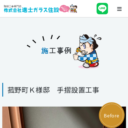
ホーム
会社案内
施
工事例
最新チラシ・キャンペーン・補助金
事業紹介
菰野町Ｋ様邸 手摺設置工事
施工事例
ブログ
Before
スタッフ紹介