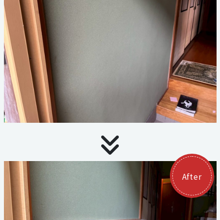
お見積り・お問い合わせ
個人情報保護方針
サイトマップ
代表電話
059-324-3068
三泗エリア直通
059-324-3068
After
桑員エリア直通
059-315-4714
FAX