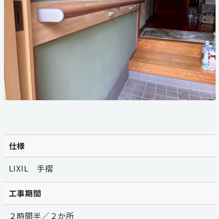
059-324-2941
電話受付：9：00〜17：00
定休日：日曜・祝日
仕様
LIXIL 手摺
工事期間
２時間半／２か所