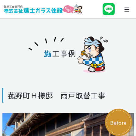
ホーム
会社案内
施
工事例
最新チラシ・キャンペーン・補助金
事業紹介
菰野町Ｈ様邸 雨戸取替工事
施工事例
ブログ
Before
スタッフ紹介