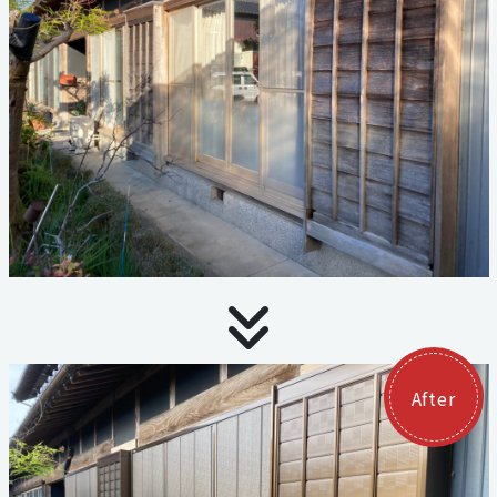
お見積り・お問い合わせ
個人情報保護方針
サイトマップ
代表電話
059-324-3068
三泗エリア直通
059-324-3068
After
桑員エリア直通
059-315-4714
FAX