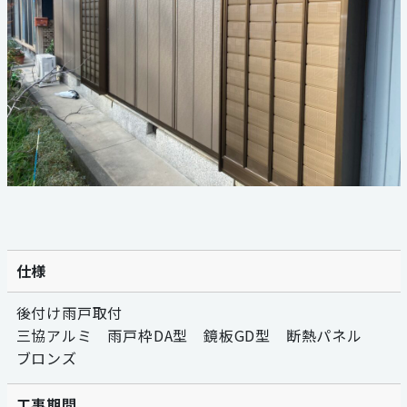
059-324-2941
電話受付：9：00〜17：00
定休日：日曜・祝日
仕様
後付け雨戸取付
三協アルミ 雨戸枠DA型 鏡板GD型 断熱パネル
ブロンズ
工事期間