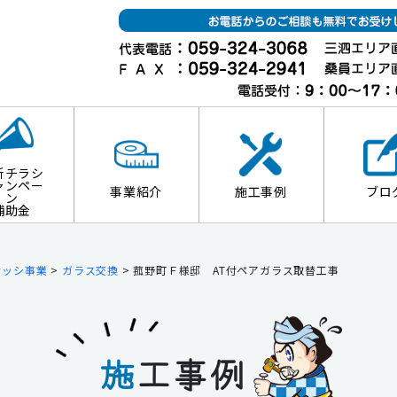
新チラシ
ャンペー
事業紹介
施工事例
ブロ
ン
補助金
サッシ事業
>
ガラス交換
>
菰野町Ｆ様邸 AT付ペアガラス取替工事
施
工事例