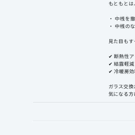
もともとは
・ 中桟を
・ 中桟の
見た目もす
✔ 断熱性
✔ 結露軽減
✔ 冷暖房
ガラス交換
気になる方