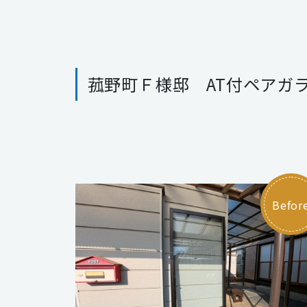
菰野町Ｆ様邸 AT付ペアガ
Befor