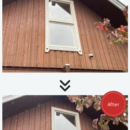
お見積り・お問い合わせ
個人情報保護方針
サイトマップ
代表電話
059-324-3068
三泗エリア直通
059-324-3068
After
桑員エリア直通
059-315-4714
FAX