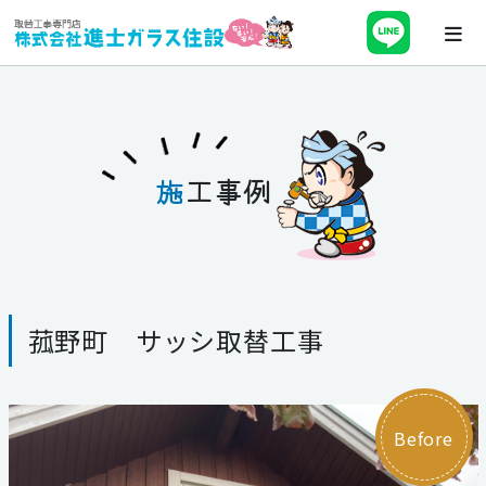
ホーム
会社案内
施
工事例
最新チラシ・キャンペーン・補助金
事業紹介
菰野町 サッシ取替工事
施工事例
ブログ
Before
スタッフ紹介