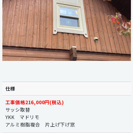
059-324-2941
電話受付：9：00〜17：00
定休日：日曜・祝日
仕様
工事価格216,000円(税込)
サッシ取替
YKK マドリモ
アルミ樹脂複合 片上げ下げ窓