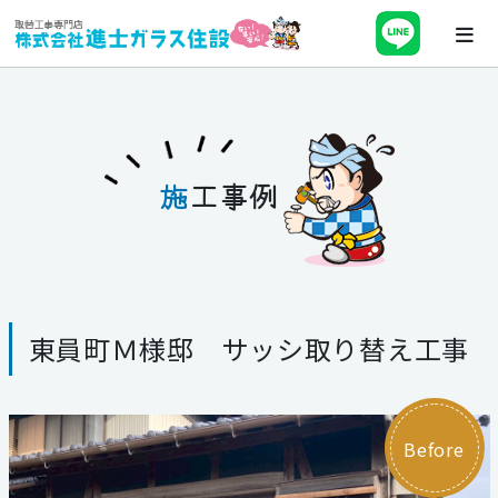
ホーム
会社案内
施
工事例
最新チラシ・キャンペーン・補助金
事業紹介
東員町Ｍ様邸 サッシ取り替え工事
施工事例
ブログ
Before
スタッフ紹介