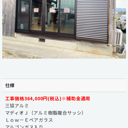
059-324-2941
電話受付：9：00〜17：00
定休日：日曜・祝日
仕様
工事価格364,000円(税込)※補助金適用
三協アルミ
マディオＪ（アルミ樹脂複合サッシ）
Ｌｏｗ－Ｅペアガラス
アルゴンガス入り