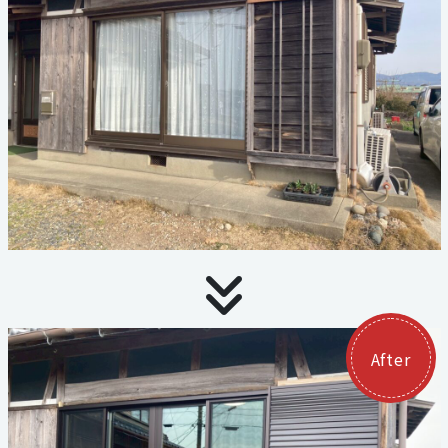
お見積り・お問い合わせ
個人情報保護方針
サイトマップ
代表電話
059-324-3068
三泗エリア直通
059-324-3068
After
桑員エリア直通
059-315-4714
FAX