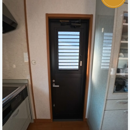
お見積り・お問い合わせ
個人情報保護方針
サイトマップ
代表電話
059-324-3068
三泗エリア直通
059-324-3068
桑員エリア直通
059-315-4714
FAX