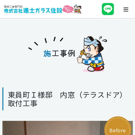
ホーム
会社案内
施
工事例
最新チラシ・キャンペーン・補助金
事業紹介
東員町Ｉ様邸 内窓（テラスドア）
施工事例
取付工事
ブログ
スタッフ紹介
Before