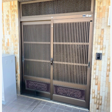
お見積り・お問い合わせ
個人情報保護方針
サイトマップ
代表電話
059-324-3068
三泗エリア直通
059-324-3068
桑員エリア直通
059-315-4714
FAX