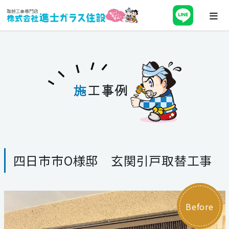
ホーム
会社案内
施
工事例
最新チラシ・キャンペーン・補助金
事業紹介
四日市市O様邸 玄関引戸取替工事
施工事例
ブログ
Before
スタッフ紹介