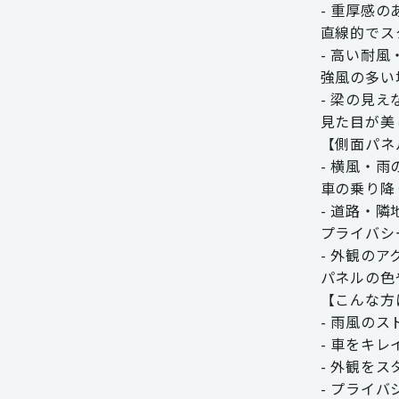
- 重厚感
直線的でス
- 高い耐
強風の多い
- 梁の見
見た目が美
【側面パネ
- 横風・
車の乗り降
- 道路・
プライバシ
- 外観のア
パネルの色
【こんな方
- 雨風の
- 車をキ
- 外観を
- プライ