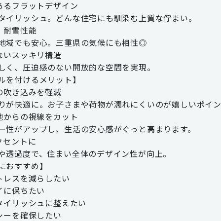
のあるフラットデザイン
タイリッシュ。どんな住宅にも馴染む上質な佇まい。
風・耐雪性能
地域でも安心。三重県の気候にも相性◎
えないスッキリ構造
しく、圧迫感のない開放的な空間を実現。
ルを付けるメリット】
雨の吹き込みを軽減
りが快適に。お子さまや荷物が濡れにくいのが嬉しいポイ
隣地からの視線をカット
ー性がアップし、生活の安心感がぐっと高まります。
クセントに
や透過度で、住まい全体のデザイン性が向上。
におすすめ】
ストレスを減らしたい
レイに保ちたい
スタイリッシュに整えたい
バシーを確保したい