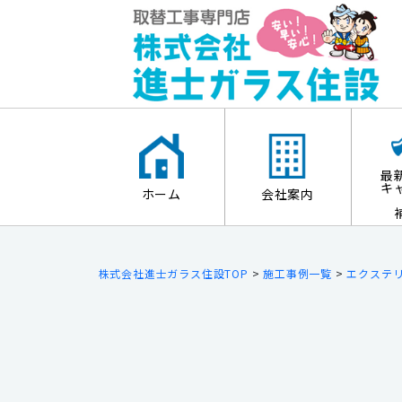
最
キ
ホーム
会社案内
株式会社進士ガラス住設TOP
>
施工事例一覧
>
エクステ