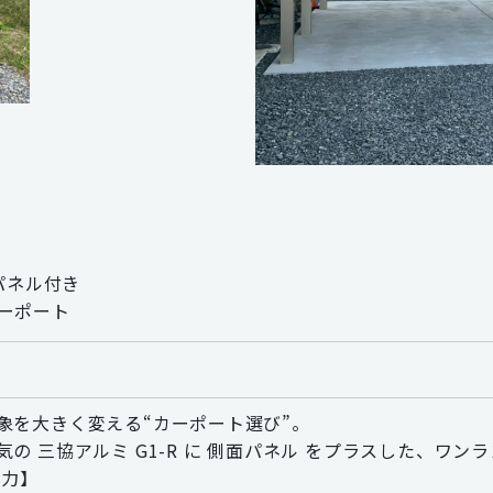
面パネル付き
ーポート
象を大きく変える“カーポート選び”。
気の 三協アルミ G1-R に 側面パネル をプラスした、ワ
魅力】