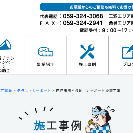
新チラシ
ャンペー
事業紹介
施工事例
ブロ
ン
補助金
リア事業
>
テラス・カーポート
>
四日市市Ｙ様邸 カーポート設置工事
施
工事例