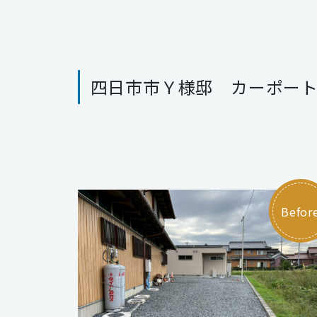
四日市市Ｙ様邸 カーポー
Befor