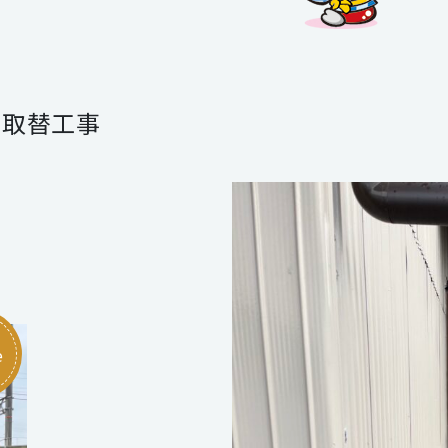
ア取替工事
e