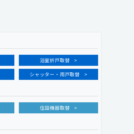
浴室折戸取替
シャッター・雨戸取替
住設機器取替