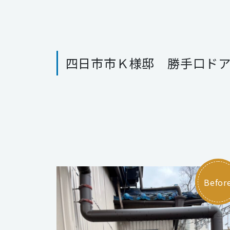
四日市市Ｋ様邸 勝手口ド
Befor