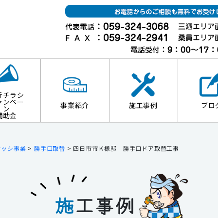
新チラシ
ャンペー
事業紹介
施工事例
ブロ
ン
補助金
サッシ事業
>
勝手口取替
>
四日市市Ｋ様邸 勝手口ドア取替工事
施
工事例