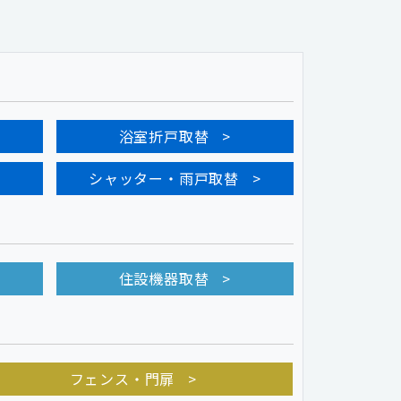
浴室折戸取替
シャッター・雨戸取替
住設機器取替
フェンス・門扉