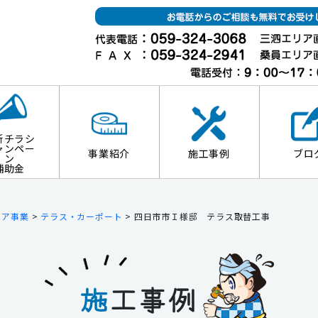
新チラシ
ャンペー
事業紹介
施工事例
ブロ
ン
補助金
リア事業
>
テラス・カーポート
>
四日市市Ｉ様邸 テラス取替工事
施
工事例