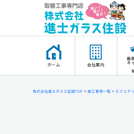
最
キ
ホーム
会社案内
株式会社進士ガラス住設TOP
>
施工事例一覧
>
エクステ