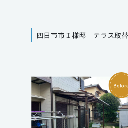
四日市市Ｉ様邸 テラス取
Befor