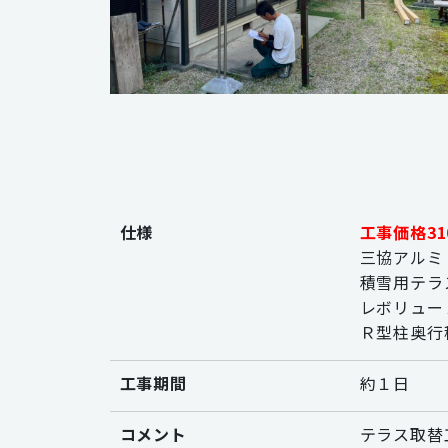
仕様
工事価格310
三協アルミ
積雪用テラ
レボリュー
Ｒ型柱奥行
工事期間
約１日
コメント
テラス取替