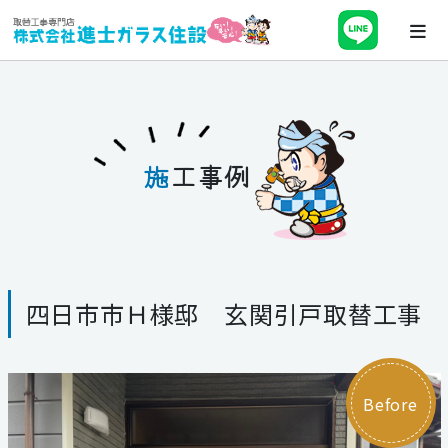
ホーム
会社案内
施
工事例
最新チラシ・キャンペーン・補助金
事業紹介
四日市市Ｈ様邸 玄関引戸取替工事
施工事例
ブログ
Before
スタッフ紹介