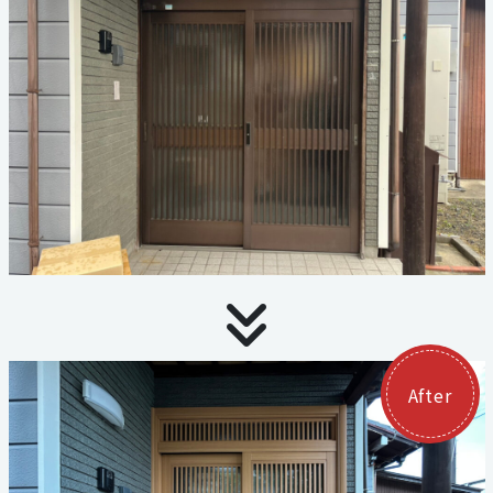
お見積り・お問い合わせ
個人情報保護方針
サイトマップ
代表電話
059-324-3068
三泗エリア直通
059-324-3068
After
桑員エリア直通
059-315-4714
FAX