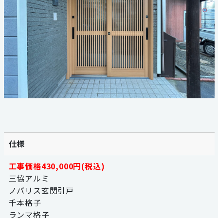
059-324-2941
電話受付：9：00〜17：00
定休日：日曜・祝日
仕様
工事価格430,000円(税込)
三協アルミ
ノバリス玄関引戸
千本格子
ランマ格子