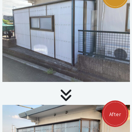
お見積り・お問い合わせ
個人情報保護方針
サイトマップ
代表電話
059-324-3068
三泗エリア直通
059-324-3068
桑員エリア直通
059-315-4714
After
FAX