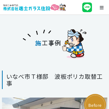
ホーム
会社案内
施
工事例
最新チラシ・キャンペーン・補助金
事業紹介
いなべ市Ｔ様邸 波板ポリカ取替工
施工事例
事
ブログ
スタッフ紹介
Before