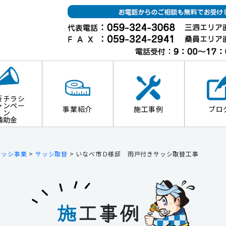
新チラシ
ャンペー
事業紹介
施工事例
ブロ
ン
補助金
サッシ事業
>
サッシ取替
>
いなべ市Ｄ様邸 雨戸付きサッシ取替工事
施
工事例