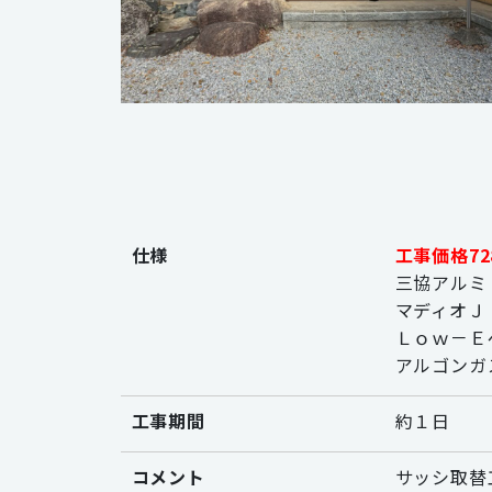
仕様
工事価格72
三協アルミ
マディオＪ
Ｌｏｗ－Ｅ
アルゴンガ
工事期間
約１日
コメント
サッシ取替