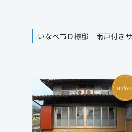
いなべ市Ｄ様邸 雨戸付き
Befor