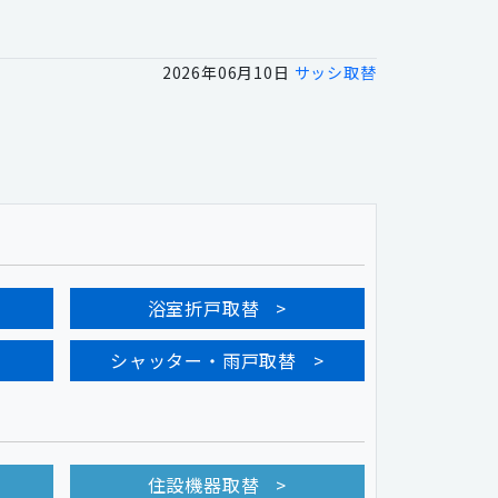
2026年06月10日
サッシ取替
浴室折戸取替
シャッター・雨戸取替
住設機器取替