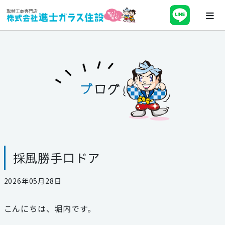
ホーム
会社案内
ブ
ログ
最新チラシ・キャンペーン・補助金
事業紹介
採風勝手口ドア
施工事例
2026年05月28日
ブログ
こんにちは、堀内です。
スタッフ紹介