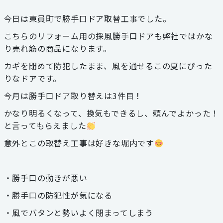
お見積り・お問い合わせ
今日は東員町で勝手口ドア取替工事でした。
こちらのリフォーム用の採風勝手口ドアも弊社ではかな
個人情報保護方針
り売れ筋の商品になります。
カギを閉めて防犯したまま、風を通せるこの夏にぴった
サイトマップ
りなドアです。
今月は勝手口ドア取り替えは3件目！
代表電話
059-324-3068
かなり明るくなって、換気もできるし、頼んでよかった！
と言ってもらえました
三泗エリア直通
意外とこの取替え工事は好きな堀内です
059-324-3068
・勝手口の動きが悪い
桑員エリア直通
059-315-4714
・勝手口の防犯性が気になる
・風でバタンと勢いよく閉まってしまう
FAX