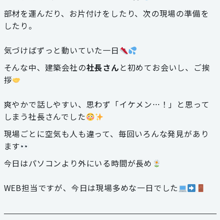
部材を運んだり、お片付けをしたり、次の現場の準備を
お見積り・お問い合わせ
したり。
個人情報保護方針
気づけばずっと動いていた一日
そんな中、建築会社の
社長さん
と初めてお会いし、ご挨
サイトマップ
拶
代表電話
爽やかで話しやすい、思わず「イケメン…！」と思って
059-324-3068
しまう社長さんでした
現場ごとに空気も人も違って、毎回いろんな発見があり
三泗エリア直通
ます
059-324-3068
今日はパソコンより外にいる時間が長め
桑員エリア直通
WEB担当ですが、今日は現場多めな一日でした
059-315-4714
FAX