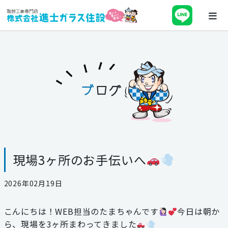
ホーム
会社案内
ブ
ログ
最新チラシ・キャンペーン・補助金
事業紹介
現場3ヶ所のお手伝いへ
施工事例
2026年02月19日
ブログ
こんにちは！WEB担当のたまちゃんです
今日は朝か
スタッフ紹介
ら、現場を3ヶ所まわってきました