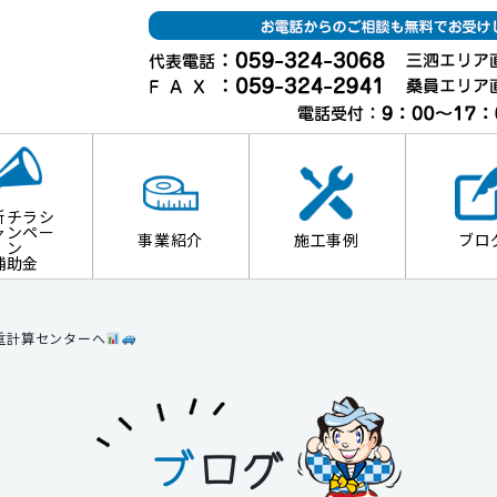
新チラシ
ャンペー
事業紹介
施工事例
ブロ
ン
補助金
重計算センターへ
ブ
ログ