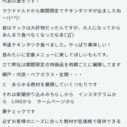
代表の進士です！
お見積り・お問い合わせ
マクドナルドから期間限定でチキンタツタが出ましたね
～!(^^)!
個人情報保護方針
昔はマックは大好物だったんですが、大人になってから
あんまり食べなくなったなあ(‘Д’)
サイトマップ
早速チキンタツタ食べました。やっぱり美味しい！
昔みたいに定番メニューに戻してほしいもんです。
代表電話
059-324-3068
さて弊社は期間限定の特価品を時期ごとに展開してます
網戸・内窓・ペアガラス・玄関・・・
三泗エリア直通
と あらゆる商材を展開していくつもりです
059-324-3068
それは新聞折り込みのちらしから インスタグラムか
ら LINEから ホームページから
桑員エリア直通
059-315-4714
要チェックです
必ずお客様のニーズに合った商材が低価格で提供できる
FAX