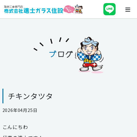
ホーム
会社案内
ブ
ログ
最新チラシ・キャンペーン・補助金
事業紹介
チキンタツタ
施工事例
2026年04月25日
ブログ
こんにちわ
スタッフ紹介